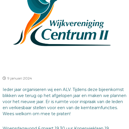
r
N
,
u
B
m
E
2
W
E
G
E
N
,
N
A
T
U
U
9 januari 2024
R
,
Ieder jaar organiseren wij een ALV. Tijdens deze bijeenkomst
S
blikken we terug op het afgelopen jaar en maken we plannen
A
voor het nieuwe jaar. Er is ruimte voor inspraak van de leden
M
E
en verkiesbaar stellen voor een van de kernteamfuncties.
N
Wees welkom om mee te praten!
S
P
R
Woensdagavond 6 maart 19.30 uur Koperwieklaan 19.