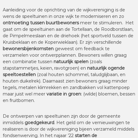
Aanleiding voor de oprichting van de wijkvereniging is de
wens de speeltuinen in onze wijk te moderniseren en zo
ontmoeting tussen buurtbewoners
meer te stimuleren. Het
gaat om de speeltuinen aan de Tortellaan, de Roodborstlaan,
de Pimpelmeeslaan en de driehoek (het sportveld tussen de
Kruisbeklaan en de Koperwieklaan). Er zijn verschillende
bewonersbijenkomsten
geweest om feedback te
verzamelen voor ontwerpplannen. Bewoners willen graag
een combinatie tussen
natuurlijk spelen
(zoals
stapstammetjes, keien, ravotgroen) en
natuurlijk ogende
speeltoestellen
(zoal houten schommel, taludglijbaan, en
houten duikelrek). Daarnaast zien bewoners graag minder
tegels, metalen klimrekken en zandbakken vol kattenpoep
maar juist wel meer
variatie in groen
: (wilde) bloemen, bessen
en fruitbomen.
De ontwerpen van speeltuinen zijn door de gemeente
inmiddels
goedgekeurd
. Het geld om de vernieuwingen te
realiseren is door de wijkvereniging bijeen verzameld middels
fondsenwerving. In het najaar ’22
starten de