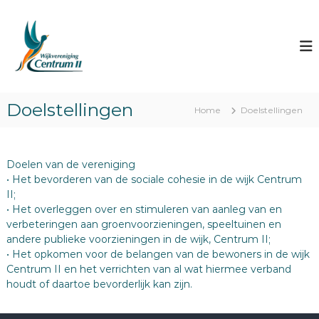
G
a
W
S
A
n
i
M
a
j
E
a
k
N
r
V
v
d
O
Doelstellingen
e
e
O
Home
Doelstellingen
r
R
i
D
n
e
E
h
n
W
Doelen van de vereniging
o
i
I
• Het bevorderen van de sociale cohesie in de wijk Centrum
u
J
g
II;
d
K
• Het overleggen over en stimuleren van aanleg van en
i
:
verbeteringen aan groenvoorzieningen, speeltuinen en
n
O
andere publieke voorzieningen in de wijk, Centrum II;
N
g
T
• Het opkomen voor de belangen van de bewoners in de wijk
C
M
Centrum II en het verrichten van al wat hiermee verband
e
O
houdt of daartoe bevorderlijk kan zijn.
E
n
T
t
E