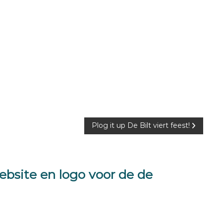
Plog it up De Bilt viert feest!
bsite en logo voor de de