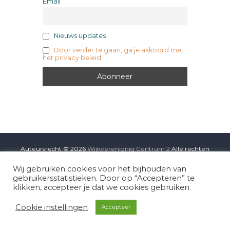
Email
r
N
,
u
B
m
E
Nieuws updates
2
W
Door verder te gaan, ga je akkoord met
E
het privacy beleid.
G
E
N
,
N
A
T
U
U
R
Auteursrecht © 2026
Wijkvereniging Centrum 2
Alle rechten
,
voorbehouden. Thema:
Flash
door ThemeGrill. Aangedreven door
S
Wij gebruiken cookies voor het bijhouden van
WordPress
A
gebruikersstatistieken. Door op “Accepteren” te
M
klikken, accepteer je dat we cookies gebruiken.
E
N
Cookie instellingen
Accepteer
S
P
R